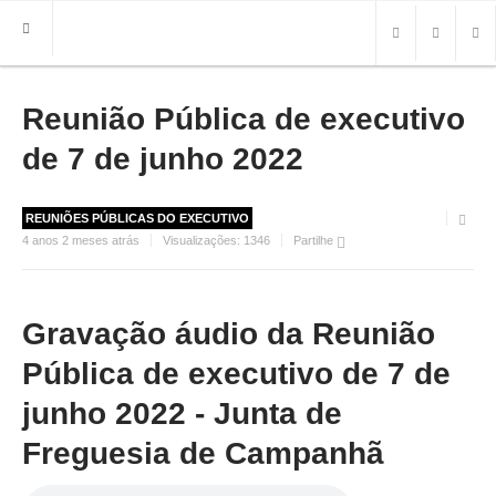
Reunião Pública de executivo
HOME
FREGUESIA
de 7 de junho 2022
INFO
REUNIÕES PÚBLICAS DO EXECUTIVO
HISTÓRIA
4 anos 2 meses atrás
Visualizações:
1346
Partilhe
MAPA
ROTEIRO TURÍSTICO
TRANSPORTES
Gravação áudio da Reunião
CONTACTOS ÚTEIS
Pública de executivo de 7 de
IMPRENSA
junho 2022 - Junta de
Freguesia de Campanhã
BRASÃO
FOTOS