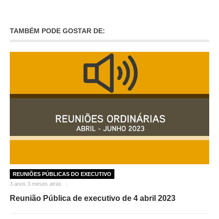
INVENTÁRIO
RECRUTAMENTO PESSOAL
CÓDIGO DE CONDUTA
TAMBÉM PODE GOSTAR DE:
ORÇAMENTO COLABORATIVO
FUNDO DE APOIO AO ASSOCIATIVISMO
SUBVENÇÕES PÚBLICAS
SERVIÇOS
GERAIS
SECRETARIA
CANÍDEOS
CEMITÉRIO
RECENSEAMENTO ELEITORAL
REUNIÕES PÚBLICAS DO EXECUTIVO
ATESTADOS
3 anos 3 meses atrás
VENDA AMBULANTE
Reunião Pública de executivo de 4 abril 2023
EMPREGO (GIP)