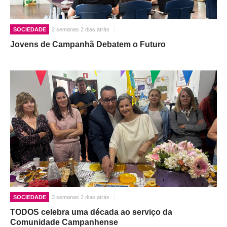
O GABINETE
SOCIEDADE
2 semanas 2 dias atrás
APOIO AOS DESEMPREGADOS
Jovens de Campanhã Debatem o Futuro
APOIO ÀS EMPRESAS
OFERTAS DE EMPREGO
CONTACTO E HORÁRIO GIP
CONTACTOS
SOCIEDADE
3 semanas 2 dias atrás
TODOS celebra uma década ao serviço da
Comunidade Campanhense