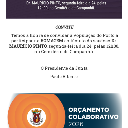
VÍDEOS
AUTARQUIA
CONVITE
CONSTITUIÇÃO
Temos a honra de convidar a População do Porto a
participar na
ROMAGEM
ao túmulo do saudoso
Dr.
PRESIDENTE
MAURÍCIO PINTO,
segunda-feira dia 24, pelas 12h00,
no Cemitério de Campanhã.
EXECUTIVO E PELOUROS
ASSEMBLEIA DE FREGUESIA
GRAVAÇÕES DAS REUNIÕES PÚBLICAS DO EXECUTIVO
O Presidente da Junta
Paulo Ribeiro
DOCUMENTOS
ATAS E DOCUMENTOS DA ASSEMBLEIA
EDITAIS
REGULAMENTOS E TAXAS
PLANO E ORÇAMENTO
RELATÓRIO E CONTAS