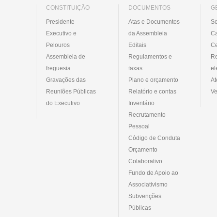
CONSTITUIÇÃO
DOCUMENTOS
G
Presidente
Atas e Documentos
Se
Executivo e
da Assembleia
C
Pelouros
Editais
Ce
Assembleia de
Regulamentos e
R
freguesia
taxas
el
Gravações das
Plano e orçamento
At
Reuniões Públicas
Relatório e contas
Ve
do Executivo
Inventário
Recrutamento
Pessoal
Código de Conduta
Orçamento
Colaborativo
Fundo de Apoio ao
Associativismo
Subvenções
Públicas