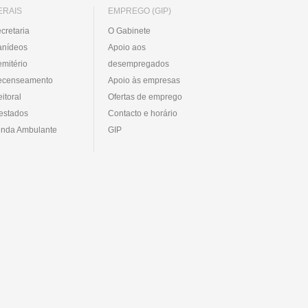
ERAIS
EMPREGO (GIP)
cretaria
O Gabinete
anídeos
Apoio aos
mitério
desempregados
ecenseamento
Apoio às empresas
eitoral
Ofertas de emprego
estados
Contacto e horário
nda Ambulante
GIP