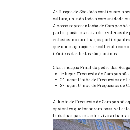
As Rusgas de São João continuam a s
cultura, unindo toda a comunidade num
A nossa representação de Campanhã de
participação massiva de centenas de p
entusiasmo no olhar, os participante
que unem gerações, escolhendo como s
icónicos das festas são joaninas.
Classificação Final do pódio das Rusga
1º lugar: Freguesia de Campanhã -
2º lugar: União de Freguesias de L
3º lugar: União de Freguesias do C
A Junta de Freguesia de Campanhã agr
apoiantes que tornaram possível esta
trabalhar para manter viva a chama d