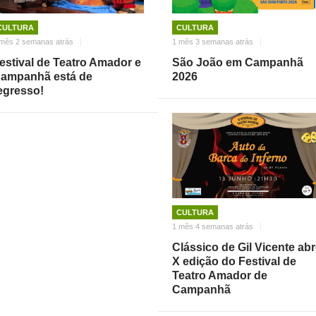
CULTURA
CULTURA
mês 2 semanas atrás
1 mês 3 semanas atrás
estival de Teatro Amador e
São João em Campanhã
ampanhã está de
2026
egresso!
CULTURA
1 mês 4 semanas atrás
Clássico de Gil Vicente ab
X edição do Festival de
Teatro Amador de
Campanhã