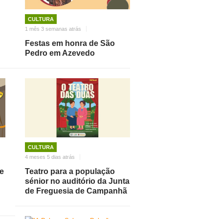
CULTURA
1 mês 3 semanas atrás
Festas em honra de São
Pedro em Azevedo
CULTURA
4 meses 5 dias atrás
re
Teatro para a população
sénior no auditório da Junta
de Freguesia de Campanhã