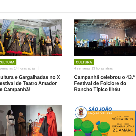
CULTURA
CULTURA
semanas 14 horas atrás
4 semanas 13 horas atrás
ultura e Gargalhadas no X
Campanhã celebrou o 43.º
estival de Teatro Amador
Festival de Folclore do
e Campanhã!
Rancho Típico Ilhéu