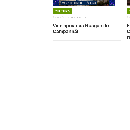
CULTURA
1 mês 2 semanas atrás
1 
Vem apoiar as Rusgas de
F
Campanhã!
C
r