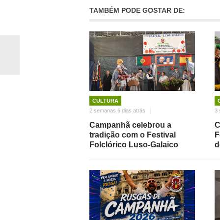
TAMBÉM PODE GOSTAR DE:
CULTURA
2 semanas 6 dias atrás
3 
Campanhã celebrou a
C
tradição com o Festival
F
Folclórico Luso-Galaico
d