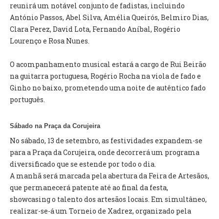
INVENTÁRIO
reunirá um notável conjunto de fadistas, incluindo
RECRUTAMENTO PESSOAL
António Passos, Abel Silva, Amélia Queirós, Belmiro Dias,
CÓDIGO DE CONDUTA
Clara Perez, David Lota, Fernando Aníbal, Rogério
ORÇAMENTO COLABORATIVO
Lourenço e Rosa Nunes.
FUNDO DE APOIO AO ASSOCIATIVISMO
SUBVENÇÕES PÚBLICAS
O acompanhamento musical estará a cargo de Rui Beirão
na guitarra portuguesa, Rogério Rocha na viola de fado e
SERVIÇOS
Ginho no baixo, prometendo uma noite de autêntico fado
português.
GERAIS
Sábado na Praça da Corujeira
SECRETARIA
No sábado, 13 de setembro, as festividades expandem-se
CANÍDEOS
para a Praça da Corujeira, onde decorrerá um programa
CEMITÉRIO
diversificado que se estende por todo o dia.
RECENSEAMENTO ELEITORAL
A manhã será marcada pela abertura da Feira de Artesãos,
ATESTADOS
que permanecerá patente até ao final da festa,
VENDA AMBULANTE
showcasing o talento dos artesãos locais. Em simultâneo,
realizar-se-á um Torneio de Xadrez, organizado pela
EMPREGO (GIP)