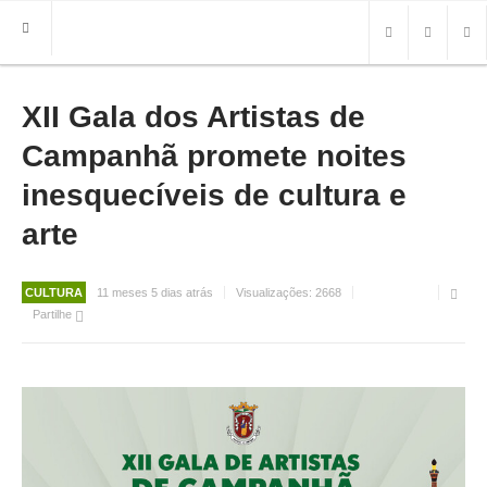
XII Gala dos Artistas de
HOME
FREGUESIA
Campanhã promete noites
INFO
inesquecíveis de cultura e
arte
HISTÓRIA
MAPA
ROTEIRO TURÍSTICO
CULTURA
11 meses 5 dias atrás
Visualizações:
2668
TRANSPORTES
Partilhe
CONTACTOS ÚTEIS
IMPRENSA
BRASÃO
FOTOS