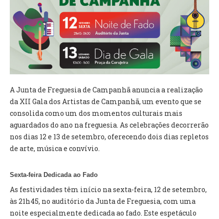
VÍDEOS
AUTARQUIA
CONSTITUIÇÃO
PRESIDENTE
EXECUTIVO E PELOUROS
A Junta de Freguesia de Campanhã anuncia a realização
ASSEMBLEIA DE FREGUESIA
da XII Gala dos Artistas de Campanhã, um evento que se
GRAVAÇÕES DAS REUNIÕES PÚBLICAS DO EXECUTIVO
consolida como um dos momentos culturais mais
aguardados do ano na freguesia. As celebrações decorrerão
DOCUMENTOS
nos dias 12 e 13 de setembro, oferecendo dois dias repletos
de arte, música e convívio.
ATAS E DOCUMENTOS DA ASSEMBLEIA
EDITAIS
Sexta-feira Dedicada ao Fado
REGULAMENTOS E TAXAS
As festividades têm início na sexta-feira, 12 de setembro,
PLANO E ORÇAMENTO
às 21h45, no auditório da Junta de Freguesia, com uma
RELATÓRIO E CONTAS
noite especialmente dedicada ao fado. Este espetáculo