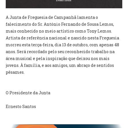
VÍDEOS
A Junta de Freguesia de Campanhã lamenta o
AUTARQUIA
falecimento do Sr. António Fernando de Sousa Lemos,
CONSTITUIÇÃO
mais conhecido no meio artístico como Tony Lemos.
Artista de referência nacional e nascido nesta Freguesia
morreu esta terça-feira, dia 13 de outubro, com apenas 48
PRESIDENTE
anos. Será recordado pelo seu reconhecido trabalho na
EXECUTIVO E PELOUROS
área musical e pela inspiração que deixou nos mais
ASSEMBLEIA DE FREGUESIA
jovens. À família, e aos amigos, um abraço de sentidos
GRAVAÇÕES DAS REUNIÕES PÚBLICAS DO EXECUTIVO
pêsames.
DOCUMENTOS
O Presidente da Junta
ATAS E DOCUMENTOS DA ASSEMBLEIA
EDITAIS
Ernesto Santos
REGULAMENTOS E TAXAS
PLANO E ORÇAMENTO
RELATÓRIO E CONTAS