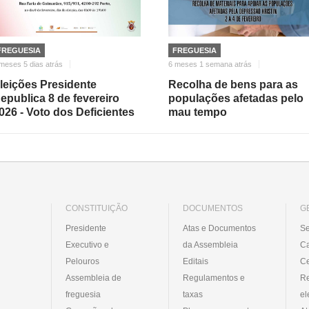
FREGUESIA
FREGUESIA
meses 5 dias atrás
6 meses 1 semana atrás
leições Presidente
Recolha de bens para as
epublica 8 de fevereiro
populações afetadas pelo
026 - Voto dos Deficientes
mau tempo
CONSTITUIÇÃO
DOCUMENTOS
G
Presidente
Atas e Documentos
Se
Executivo e
da Assembleia
C
Pelouros
Editais
Ce
Assembleia de
Regulamentos e
R
freguesia
taxas
el