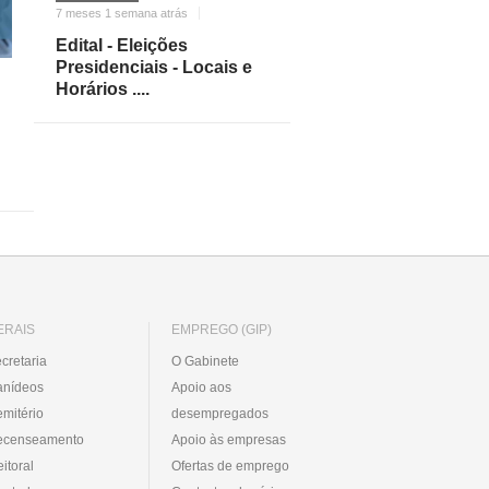
7 meses 1 semana atrás
Edital - Eleições
Presidenciais - Locais e
Horários ....
ERAIS
EMPREGO (GIP)
cretaria
O Gabinete
anídeos
Apoio aos
mitério
desempregados
ecenseamento
Apoio às empresas
eitoral
Ofertas de emprego