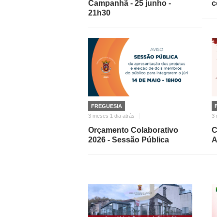
Campanhã - 25 junho -
c
21h30
FREGUESIA
3 meses 1 dia atrás
3
Orçamento Colaborativo
C
2026 - Sessão Pública
A