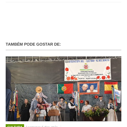
INVENTÁRIO
RECRUTAMENTO PESSOAL
CÓDIGO DE CONDUTA
ORÇAMENTO COLABORATIVO
FUNDO DE APOIO AO ASSOCIATIVISMO
SUBVENÇÕES PÚBLICAS
TAMBÉM PODE GOSTAR DE:
SERVIÇOS
GERAIS
SECRETARIA
CANÍDEOS
CEMITÉRIO
RECENSEAMENTO ELEITORAL
ATESTADOS
VENDA AMBULANTE
EMPREGO (GIP)