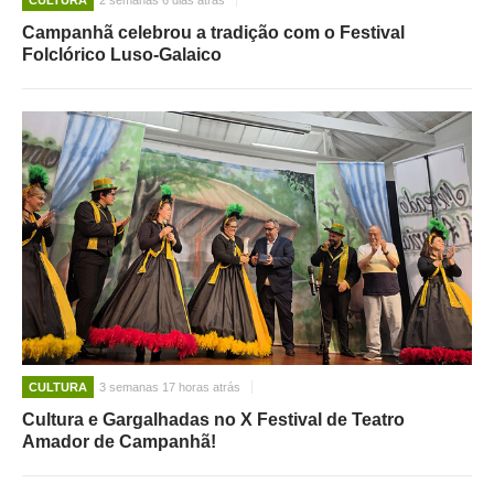
CULTURA
2 semanas 6 dias atrás
Campanhã celebrou a tradição com o Festival
O GABINETE
Folclórico Luso-Galaico
APOIO AOS DESEMPREGADOS
APOIO ÀS EMPRESAS
OFERTAS DE EMPREGO
CONTACTO E HORÁRIO GIP
CONTACTOS
CULTURA
3 semanas 17 horas atrás
Cultura e Gargalhadas no X Festival de Teatro
Amador de Campanhã!