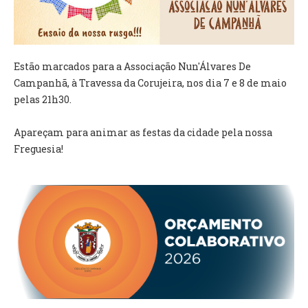
VÍDEOS
AUTARQUIA
Estão marcados para a Associação Nun'Álvares De
CONSTITUIÇÃO
Campanhã, à Travessa da Corujeira, nos dia 7 e 8 de maio
pelas 21h30.
PRESIDENTE
EXECUTIVO E PELOUROS
Apareçam para animar as festas da cidade pela nossa
ASSEMBLEIA DE FREGUESIA
Freguesia!
GRAVAÇÕES DAS REUNIÕES PÚBLICAS DO EXECUTIVO
DOCUMENTOS
ATAS E DOCUMENTOS DA ASSEMBLEIA
EDITAIS
REGULAMENTOS E TAXAS
PLANO E ORÇAMENTO
RELATÓRIO E CONTAS