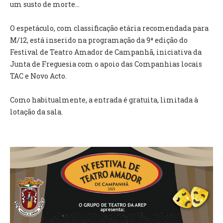
INVENTÁRIO
um susto de morte…
RECRUTAMENTO PESSOAL
CÓDIGO DE CONDUTA
O espetáculo, com classificação etária recomendada para
ORÇAMENTO COLABORATIVO
M/12, está inserido na programação da 9ª edição do
FUNDO DE APOIO AO ASSOCIATIVISMO
Festival de Teatro Amador de Campanhã, iniciativa da
SUBVENÇÕES PÚBLICAS
Junta de Freguesia com o apoio das Companhias locais
TAC e Novo Acto.
SERVIÇOS
Como habitualmente, a entrada é gratuita, limitada à
GERAIS
lotação da sala.
SECRETARIA
CANÍDEOS
CEMITÉRIO
RECENSEAMENTO ELEITORAL
ATESTADOS
VENDA AMBULANTE
EMPREGO (GIP)