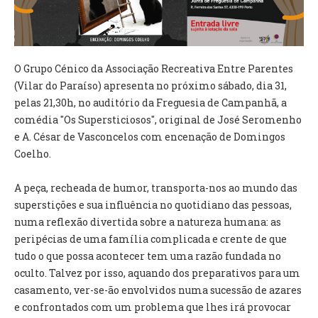
VÍDEOS
AUTARQUIA
O Grupo Cénico da Associação Recreativa Entre Parentes
CONSTITUIÇÃO
(Vilar do Paraíso) apresenta no próximo sábado, dia 31,
pelas 21,30h, no auditório da Freguesia de Campanhã, a
PRESIDENTE
comédia "Os Supersticiosos", original de José Seromenho
EXECUTIVO E PELOUROS
e A. César de Vasconcelos com encenação de Domingos
ASSEMBLEIA DE FREGUESIA
Coelho.
GRAVAÇÕES DAS REUNIÕES PÚBLICAS DO EXECUTIVO
A peça, recheada de humor, transporta-nos ao mundo das
DOCUMENTOS
superstições e sua influência no quotidiano das pessoas,
numa reflexão divertida sobre a natureza humana: as
ATAS E DOCUMENTOS DA ASSEMBLEIA
peripécias de uma família complicada e crente de que
EDITAIS
tudo o que possa acontecer tem uma razão fundada no
REGULAMENTOS E TAXAS
oculto. Talvez por isso, aquando dos preparativos para um
PLANO E ORÇAMENTO
casamento, ver-se-ão envolvidos numa sucessão de azares
RELATÓRIO E CONTAS
e confrontados com um problema que lhes irá provocar