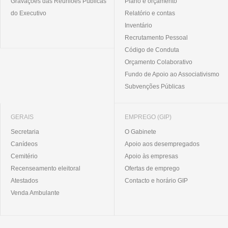
Gravações das Reuniões Públicas
Plano e orçamento
do Executivo
Relatório e contas
Inventário
Recrutamento Pessoal
Código de Conduta
Orçamento Colaborativo
Fundo de Apoio ao Associativismo
Subvenções Públicas
GERAIS
EMPREGO (GIP)
Secretaria
O Gabinete
Canídeos
Apoio aos desempregados
Cemitério
Apoio às empresas
Recenseamento eleitoral
Ofertas de emprego
Atestados
Contacto e horário GIP
Venda Ambulante