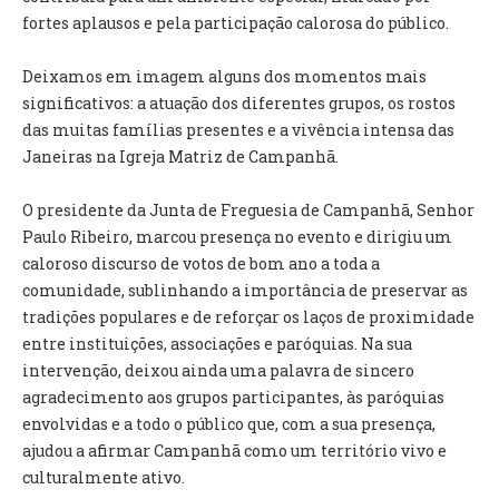
INVENTÁRIO
fortes aplausos e pela participação calorosa do público.
RECRUTAMENTO PESSOAL
CÓDIGO DE CONDUTA
Deixamos em imagem alguns dos momentos mais
ORÇAMENTO COLABORATIVO
significativos: a atuação dos diferentes grupos, os rostos
FUNDO DE APOIO AO ASSOCIATIVISMO
das muitas famílias presentes e a vivência intensa das
SUBVENÇÕES PÚBLICAS
Janeiras na Igreja Matriz de Campanhã.
SERVIÇOS
O presidente da Junta de Freguesia de Campanhã, Senhor
Paulo Ribeiro, marcou presença no evento e dirigiu um
GERAIS
caloroso discurso de votos de bom ano a toda a
comunidade, sublinhando a importância de preservar as
SECRETARIA
tradições populares e de reforçar os laços de proximidade
CANÍDEOS
entre instituições, associações e paróquias. Na sua
CEMITÉRIO
intervenção, deixou ainda uma palavra de sincero
RECENSEAMENTO ELEITORAL
agradecimento aos grupos participantes, às paróquias
ATESTADOS
envolvidas e a todo o público que, com a sua presença,
VENDA AMBULANTE
ajudou a afirmar Campanhã como um território vivo e
culturalmente ativo.
EMPREGO (GIP)