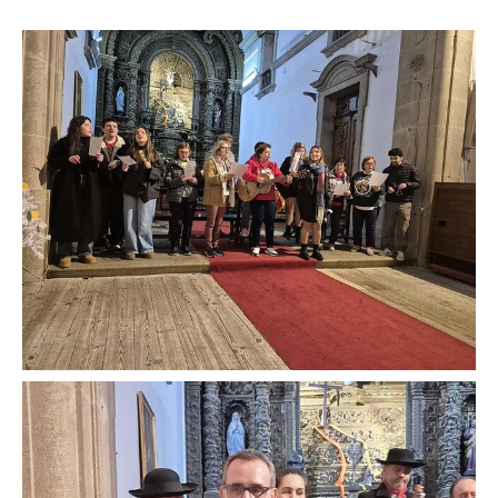
O GABINETE
APOIO AOS DESEMPREGADOS
APOIO ÀS EMPRESAS
OFERTAS DE EMPREGO
CONTACTO E HORÁRIO GIP
CONTACTOS