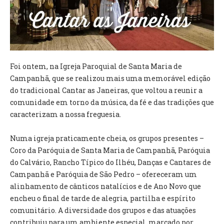
VÍDEOS
AUTARQUIA
CONSTITUIÇÃO
Foi ontem, na Igreja Paroquial de Santa Maria de
Campanhã, que se realizou mais uma memorável edição
PRESIDENTE
do tradicional Cantar as Janeiras, que voltou a reunir a
EXECUTIVO E PELOUROS
comunidade em torno da música, da fé e das tradições que
ASSEMBLEIA DE FREGUESIA
caracterizam a nossa freguesia.
GRAVAÇÕES DAS REUNIÕES PÚBLICAS DO EXECUTIVO
Numa igreja praticamente cheia, os grupos presentes –
DOCUMENTOS
Coro da Paróquia de Santa Maria de Campanhã, Paróquia
do Calvário, Rancho Típico do Ilhéu, Danças e Cantares de
ATAS E DOCUMENTOS DA ASSEMBLEIA
Campanhã e Paróquia de São Pedro – ofereceram um
EDITAIS
alinhamento de cânticos natalícios e de Ano Novo que
REGULAMENTOS E TAXAS
encheu o final de tarde de alegria, partilha e espírito
PLANO E ORÇAMENTO
comunitário. A diversidade dos grupos e das atuações
RELATÓRIO E CONTAS
contribuiu para um ambiente especial, marcado por