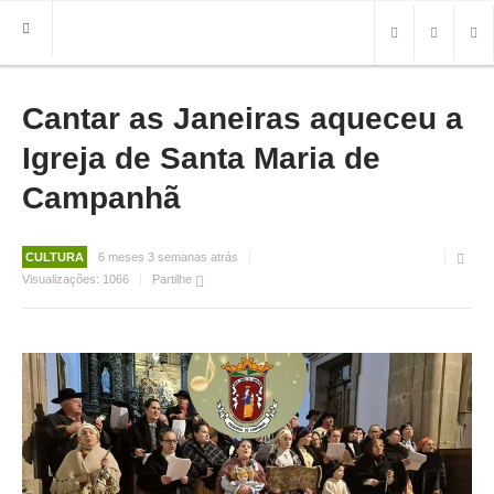
Cantar as Janeiras aqueceu a
HOME
FREGUESIA
Igreja de Santa Maria de
INFO
Campanhã
HISTÓRIA
MAPA
CULTURA
6 meses 3 semanas atrás
Visualizações:
1066
Partilhe
ROTEIRO TURÍSTICO
TRANSPORTES
CONTACTOS ÚTEIS
IMPRENSA
BRASÃO
FOTOS