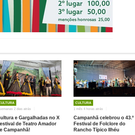
CULTURA
CULTURA
semanas 2 dias atrás
1 mês 4 horas atrás
ultura e Gargalhadas no X
Campanhã celebrou o 43.º
estival de Teatro Amador
Festival de Folclore do
e Campanhã!
Rancho Típico Ilhéu