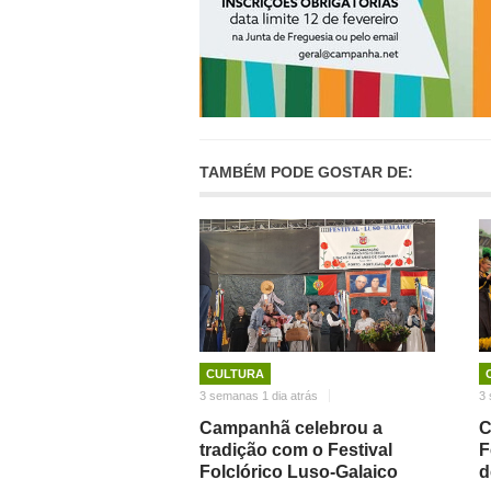
TAMBÉM PODE GOSTAR DE:
CULTURA
3 semanas 1 dia atrás
3 
Campanhã celebrou a
C
tradição com o Festival
F
Folclórico Luso-Galaico
d