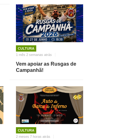
CULTURA
1 mês 2 semanas atrás
Vem apoiar as Rusgas de
Campanhã!
CULTURA
2 meses 7 horas atrás