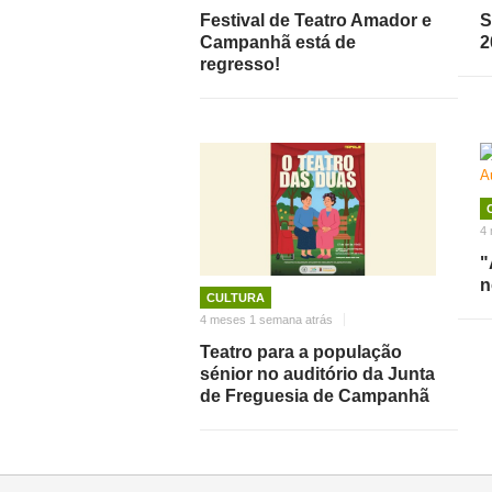
Festival de Teatro Amador e
S
Campanhã está de
2
regresso!
4
"
n
CULTURA
4 meses 1 semana atrás
Teatro para a população
sénior no auditório da Junta
de Freguesia de Campanhã