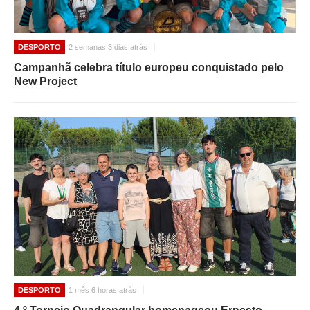
DESPORTO
2 semanas 3 dias atrás
Campanhã celebra título europeu conquistado pelo
New Project
DESPORTO
1 mês 6 horas atrás