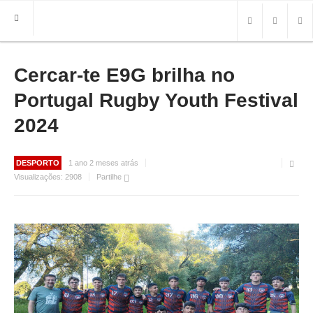
Cercar-te E9G brilha no
HOME
FREGUESIA
Portugal Rugby Youth Festival
INFO
2024
HISTÓRIA
MAPA
DESPORTO
1 ano 2 meses atrás
Visualizações:
2908
Partilhe
ROTEIRO TURÍSTICO
TRANSPORTES
CONTACTOS ÚTEIS
IMPRENSA
BRASÃO
FOTOS