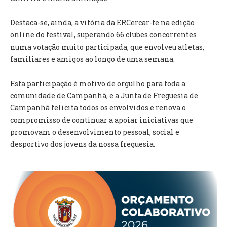
INVENTÁRIO
RECRUTAMENTO PESSOAL
Destaca-se, ainda, a vitória da ERCercar-te na edição
CÓDIGO DE CONDUTA
online do festival, superando 66 clubes concorrentes
ORÇAMENTO COLABORATIVO
numa votação muito participada, que envolveu atletas,
FUNDO DE APOIO AO ASSOCIATIVISMO
familiares e amigos ao longo de uma semana.
SUBVENÇÕES PÚBLICAS
Esta participação é motivo de orgulho para toda a
SERVIÇOS
comunidade de Campanhã, e a Junta de Freguesia de
Campanhã felicita todos os envolvidos e renova o
GERAIS
compromisso de continuar a apoiar iniciativas que
promovam o desenvolvimento pessoal, social e
SECRETARIA
desportivo dos jovens da nossa freguesia.
CANÍDEOS
CEMITÉRIO
RECENSEAMENTO ELEITORAL
ATESTADOS
VENDA AMBULANTE
EMPREGO (GIP)