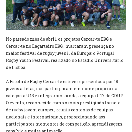
VÍDEOS
AUTARQUIA
CONSTITUIÇÃO
No passado mês de abril, os projetos Cercar-te E9G e
Cercar-te no Lagarteiro E9G, marcaram presença no
PRESIDENTE
maior festival de rugby juvenil da Europa: o Portugal
EXECUTIVO E PELOUROS
Rugby Youth Festival, realizado no Estádio Universitário
ASSEMBLEIA DE FREGUESIA
de Lisboa.
GRAVAÇÕES DAS REUNIÕES PÚBLICAS DO EXECUTIVO
A Escola de Rugby Cercar-te esteve representada por 18
DOCUMENTOS
jovens atletas, que participaram em nome próprio na
categoria U15 e integraram, ainda, a equipa U17 do CDUP.
ATAS E DOCUMENTOS DA ASSEMBLEIA
O evento, reconhecido como o mais prestigiado torneio
EDITAIS
de rugby jovem europeu, reuniu centenas de equipas
REGULAMENTOS E TAXAS
nacionais e internacionais, proporcionando aos
PLANO E ORÇAMENTO
participantes momentos de competição, aprendizagem,
RELATÓRIO E CONTAS
convívio e muita animação.